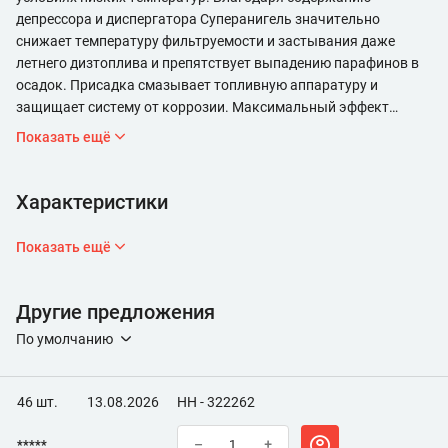
депрессора и диспергатора Суперанигель значительно
снижает температуру фильтруемости и застывания даже
летнего дизтоплива и препятствует выпадению парафинов в
осадок. Присадка смазывает топливную аппаратуру и
защищает систему от коррозии. Максимальный эффект
достигается при введении в топливо до его помутнения.
Показать ещё
Рекомендуется регулярно применять состав в холодное время
года. Перед применением прогреть препарат до
положительной температуры и встряхнуть.Залить в
Характеристики
топливный бак непосредственно перед заправкой.
Показать ещё
Другие предложения
По умолчанию
46 шт.
13.08.2026
НН - 322262
*****
–
+