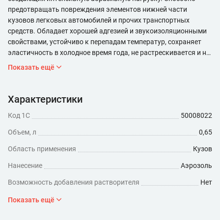
предотвращать повреждения элементов нижней части
кузовов легковых автомобилей и прочих транспортных
средств. Обладает хорошей адгезией и звукоизоляционными
свойствами, устойчиво к перепадам температур, сохраняет
эластичность в холодное время года, не растрескивается и не
отслаивается на морозе. Быстро сохнет, после высыхания
Показать ещё
может быть окрашено большинством эмалей.
Характеристики
Код 1С
50008022
Объем, л
0,65
Область применения
Кузов
Нанесение
Аэрозоль
Возможность добавления растворителя
Нет
Особенности
Шумоизоляция
Показать ещё