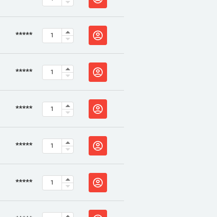
*****
*****
*****
*****
*****