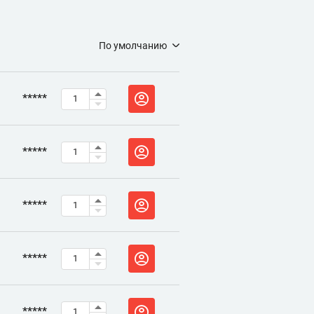
По умолчанию
*****
*****
*****
*****
*****