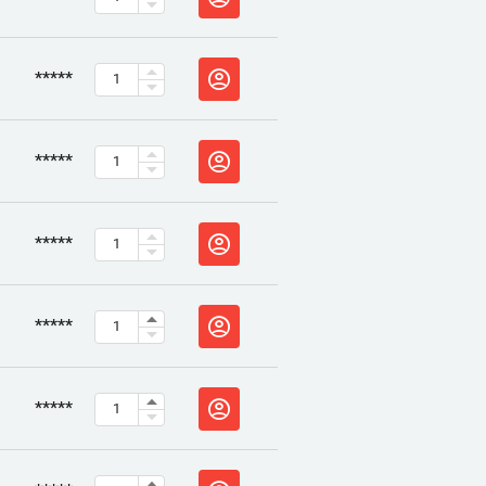
*****
*****
*****
*****
*****