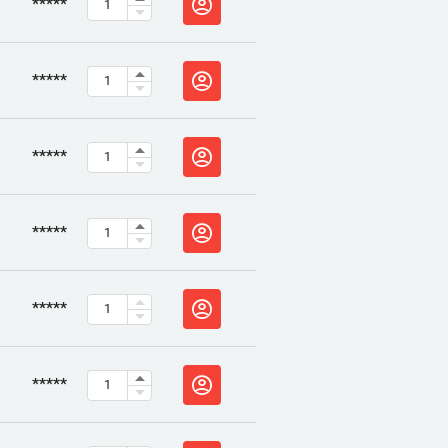
*****
*****
*****
*****
*****
*****