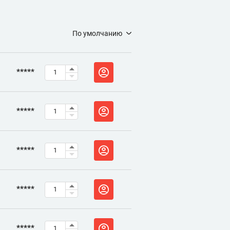
По умолчанию
*****
*****
*****
*****
*****