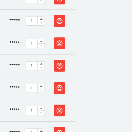
*****
*****
*****
*****
*****