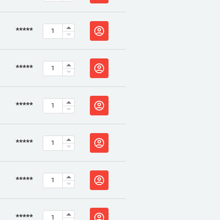
*****
*****
*****
*****
*****
*****