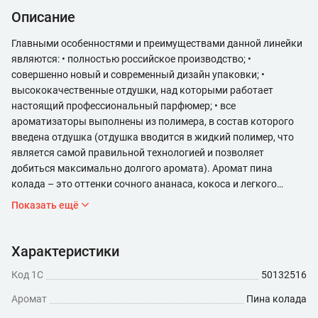
Описание
Главными особенностями и преимуществами данной линейки
являются: • полностью российское производство; •
совершенно новый и современный дизайн упаковки; •
высококачественные отдушки, над которыми работает
настоящий профессиональный парфюмер; • все
ароматизаторы выполнены из полимера, в состав которого
введена отдушка (отдушка вводится в жидкий полимер, что
является самой правильной технологией и позволяет
добиться максимально долгого аромата). Аромат пина
колада – это оттенки сочного ананаса, кокоса и легкого
светлого рома. Создает летнее настроение, умиротворяет,
Показать ещё
дарит ощущение гармонии.
Характеристики
Код 1С
50132516
Аромат
Пина колада