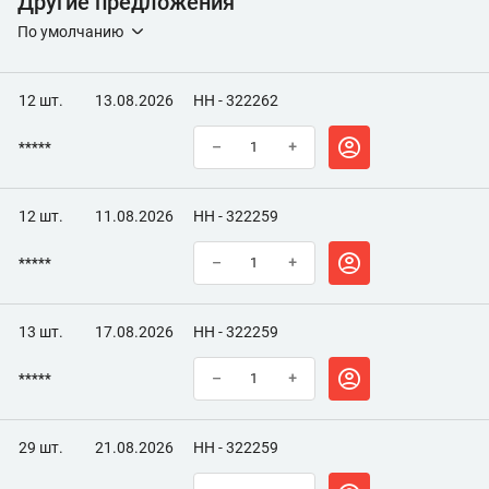
Другие предложения
Объем, мл
15
По умолчанию
Тип
Ремонтная с кисточкой
12 шт.
13.08.2026
НН - 322262
*****
–
+
12 шт.
11.08.2026
НН - 322259
*****
–
+
13 шт.
17.08.2026
НН - 322259
*****
–
+
29 шт.
21.08.2026
НН - 322259