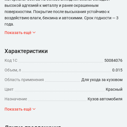
высокой адгезией к металлу и ранее окрашенным
поверхностям. Покрытие после высыхания устойчиво к
воздействию влаги, бензина и автохимии. Срок годности — 3
года.
Показать ещё
Характеристики
Код 1С
50084076
Объем, л
0.015
Область применения
Для ухода за кузовом
Цвет
Красный
Назначение
Кузов автомобиля
Форма выпуска
Банка
Показать ещё
Покрытие
Металлик