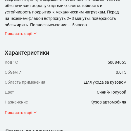
обеспечивает хорошую адгезию, светостойкость и
устойчивость покрытия к механическим нагрузкам. Перед
нанесением флакон встряхнуть 2–3 минуты, поверхность
обезжирить. Полное высыхание — 5 часов.
Показать ещё
Характеристики
Код 1С
50084055
Объем, л
0.015
Область применения
Для ухода за кузовом
Цвет
Синий/Голубой
Назначение
Кузов автомобиля
Форма выпуска
Банка
Показать ещё
Покрытие
Металлик