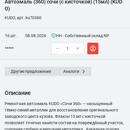
Автоэмаль (360) сочи (с кисточкой) (15мл) (KUD
O)
KUDO, арт. ku70360
16 шт.
08.08.2026
НН - Собственный склад NP
*****
–
+
Другие предложения
Аналоги
Описание
Ремонтная автоэмаль KUDO «Сочи 360» — насыщенный
тёмно-синий металлик для восстановления оригинального
заводского цвета кузова. Флакон 15 мл с кисточкой
позволяет точечно нанести состав на повреждённый участок,
сохраняя глубину и мерцание металлика . Алкидная основа