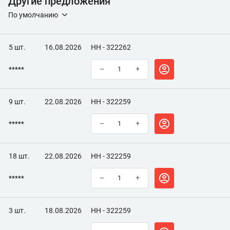
Другие предложения
Объем, мл
15
По умолчанию
Тип
Ремонтная с кисточкой
5 шт.
16.08.2026
НН - 322262
*****
–
+
9 шт.
22.08.2026
НН - 322259
*****
–
+
18 шт.
22.08.2026
НН - 322259
*****
–
+
3 шт.
18.08.2026
НН - 322259