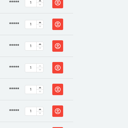
*****
*****
*****
*****
*****
*****