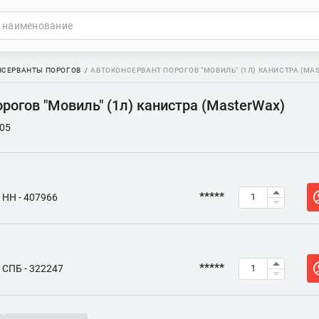
НСЕРВАНТЫ ПОРОГОВ
АВТОКОНСЕРВАНТ ПОРОГОВ "МОВИЛЬ" (1Л) КАНИСТРА (MA
рогов "Мовиль" (1л) канистра (MasterWax)
05
*****
НН - 407966
*****
СПБ - 322247