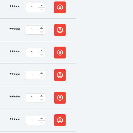
*****
*****
*****
*****
*****
*****