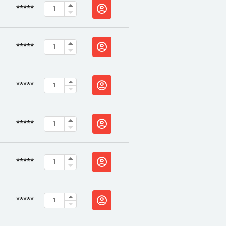
*****
*****
*****
*****
*****
*****