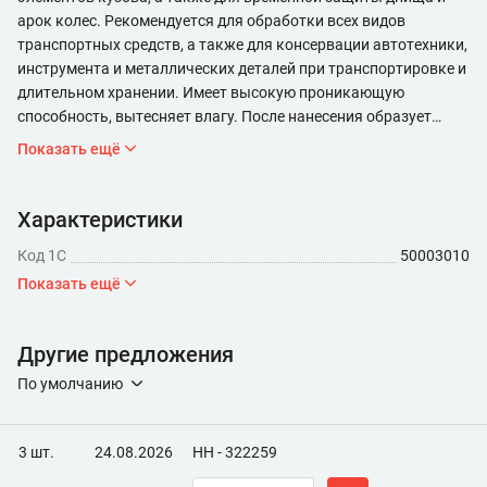
арок колес. Рекомендуется для обработки всех видов
транспортных средств, а также для консервации автотехники,
инструмента и металлических деталей при транспортировке и
длительном хранении. Имеет высокую проникающую
способность, вытесняет влагу. После нанесения образует
равномерную воскообразную пленку, способную
Показать ещё
самовосстанавливаться при повреждениях. Аэрозольные
баллоны комплектуются трубочкой 400 мм с
распылительным соплом , что позволяет более качественно
Характеристики
обработать скрытые полости.
Код 1С
50003010
Показать ещё
Другие предложения
По умолчанию
3 шт.
24.08.2026
НН - 322259