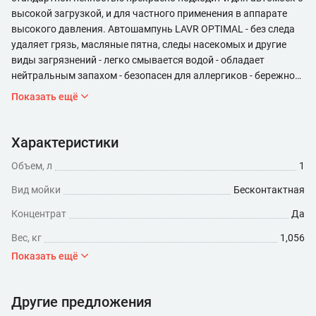
высокой загрузкой, и для частного применения в аппарате
высокого давления. Автошампунь LAVR OPTIMAL - без следа
удаляет грязь, масляные пятна, следы насекомых и другие
виды загрязнений - легко смывается водой - обладает
нейтральным запахом - безопасен для аллергиков - бережно
относится к пластику, резине и сплавам цветных металлов. -
Показать ещё
защищает лакокрасочное покрытие от коррозии.
Автошампунь для бесконтактной мойки OPTIMAL от LAVR
рекомендован для регулярного применения. Его состав и
Характеристики
концентрация идеально подобраны для борьбы с умеренными
Объем, л
1
и сильными загрязнениями. При использовании
пеногенератора расход концентрата составляет 17-33 г/л,
Вид мойки
Бесконтактная
пенокомплекта - 200-420 мл. В случае сложных загрязнений
Концентрат
Да
предварительно сбить грязь аппаратом высокого давления.
Равномерно нанести шампунь на кузов автомобиля снизу
Вес, кг
1,056
вверх. Оставить на 2-3 минуты для воздействия на
Показать ещё
загрязнения. Смыть водой до полного удаления шампуня с
поверхности.
Другие предложения