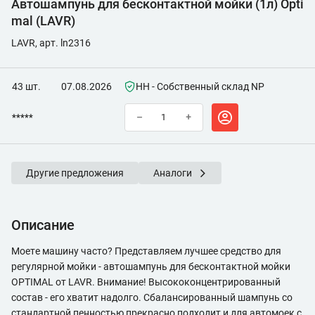
Автошампунь для бесконтактной мойки (1л) Opti
mal (LAVR)
LAVR, арт. ln2316
43 шт.
07.08.2026
НН - Собственный склад NP
*****
–
+
Другие предложения
Аналоги
Описание
Моете машину часто? Представляем лучшее средство для
регулярной мойки - автошампунь для бесконтактной мойки
OPTIMAL от LAVR. Внимание! Высококонцентрированный
состав - его хватит надолго. Сбалансированный шампунь со
стандартной пенностью прекрасно подходит и для автомоек с