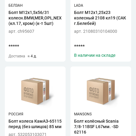
БЕЛЗАН
LADA
Болт М12х1,5х56/31
Болт М12х1,25х23
колесн.BMW,MER,OPL,NEXIA,LANOS
колесный 2108 кл19 (САК
(кл.17, хром) (к-т 5шт)
г.Белебей)
арт. ch95607
арт. 21080310104000
*****
*****
В наличии на складе
Доставка
≈ 4 д.
РОССИЯ
MANSONS
Болт колеса КамАЗ-65115
Болт колёсный Scania
перед (без шлицов) 85 мм
7/8-11BSF L67мм. -SD
62116
арт. 532053103071