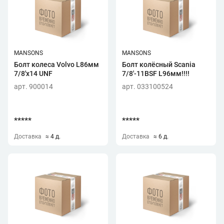
MANSONS
MANSONS
Болт колеса Volvo L86мм
Болт колёсный Scania
7/8'x14 UNF
7/8'-11BSF L96мм!!!!
арт. 900014
арт. 033100524
*****
*****
Доставка
≈ 4 д.
Доставка
≈ 6 д.