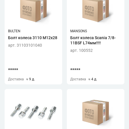
BULTEN
MANSONS
Болт колеса 3110 М12х28
Болт колеса Scania 7/8-
11BSF L74мм!!!!
арт. 31103101040
арт. 100552
*****
*****
Доставка
≈ 9 д.
Доставка
≈ 4 д.