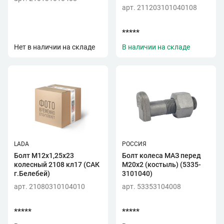
арт. 211203101040108
*****
Нет в наличии на складе
В наличии на складе
LADA
РОССИЯ
Болт М12х1,25х23
Болт колеса МАЗ перед
колесный 2108 кл17 (САК
М20х2 (костыль) (5335-
г.Белебей)
3101040)
арт. 21080310104010
арт. 53353104008
*****
*****