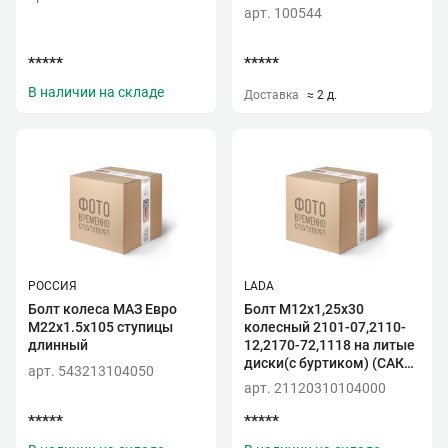
арт. 100544
*****
*****
В наличии на складе
Доставка
≈ 2 д.
РОССИЯ
LADA
Болт колеса МАЗ Евро
Болт М12х1,25х30
М22х1.5х105 ступицы
колесный 2101-07,2110-
длинный
12,2170-72,1118 на литые
диски(с буртиком) (САК
арт. 543213104050
г.Белебей)
арт. 21120310104000
*****
*****