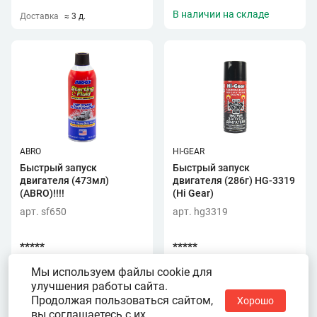
В наличии на складе
Доставка
≈ 3 д.
ABRO
HI-GEAR
Быстрый запуск
Быстрый запуск
двигателя (473мл)
двигателя (286г) HG-3319
(ABRO)!!!!
(Hi Gear)
арт. sf650
арт. hg3319
*****
*****
Доставка
≈ 3 д.
Доставка
≈ 2 д.
Мы используем файлы cookie для
улучшения работы сайта.
Продолжая пользоваться сайтом,
Хорошо
вы соглашаетесь с их