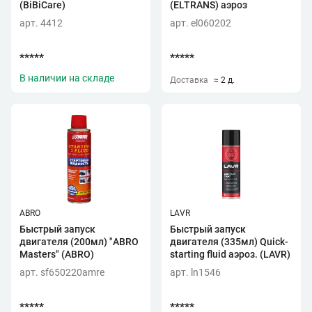
(BiBiCare)
(ELTRANS) аэроз
арт. 4412
арт. el060202
*****
*****
В наличии на складе
Доставка
≈ 2 д.
ABRO
LAVR
Быстрый запуск
Быстрый запуск
двигателя (200мл) "ABRO
двигателя (335мл) Quick-
Masters" (ABRO)
starting fluid аэроз. (LAVR)
арт. sf650220amre
арт. ln1546
*****
*****