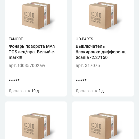
TANGDE
HD-PARTS
Фонарь поворота MAN
Выключатель
TGS лев/пра. Белый e-
блокировки дифференц.
mark!!!!
Scania -2.27150
арт. td0357002aw
арт. 317075
*****
*****
Доставка
≈ 10 д.
Доставка
≈ 2 д.