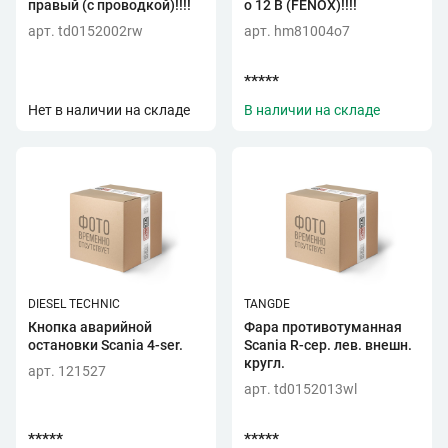
правый (с проводкой)!!!!
о 12 В (FENOX)!!!!
арт. td0152002rw
арт. hm81004o7
*****
Нет в наличии на складе
В наличии на складе
DIESEL TECHNIC
TANGDE
Кнопка аварийной
Фара противотуманная
остановки Scania 4-ser.
Scania R-сер. лев. внешн.
кругл.
арт. 121527
арт. td0152013wl
*****
*****