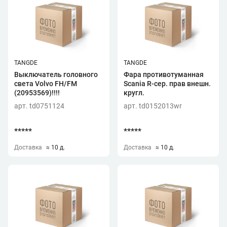
TANGDE
TANGDE
Выключатель головного
Фара противотуманная
света Volvo FH/FM
Scania R-сер. прав внешн.
(20953569)!!!!
кругл.
арт. td0751124
арт. td0152013wr
*****
*****
Доставка
≈ 10 д.
Доставка
≈ 10 д.