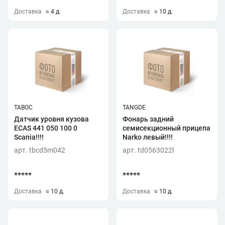
Доставка
≈ 4 д.
Доставка
≈ 10 д.
TABOC
TANGDE
Датчик уровня кузова
Фонарь задний
ECAS 441 050 100 0
семисекционный прицепа
Scania!!!!
Narko левый!!!!
арт. tbcd5m042
арт. td0563022l
*****
*****
Доставка
≈ 10 д.
Доставка
≈ 10 д.