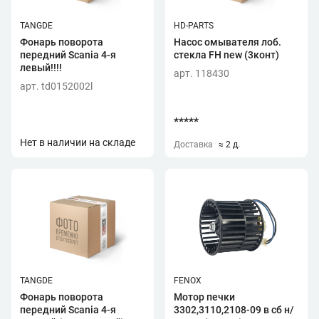
TANGDE
HD-PARTS
Фонарь поворота
Насос омывателя лоб.
передний Scania 4-я
стекла FH new (3конт)
левый!!!!
арт. 118430
арт. td0152002l
*****
Нет в наличии на складе
Доставка
≈ 2 д.
TANGDE
FENOX
Фонарь поворота
Мотор печки
передний Scania 4-я
3302,3110,2108-09 в сб н/