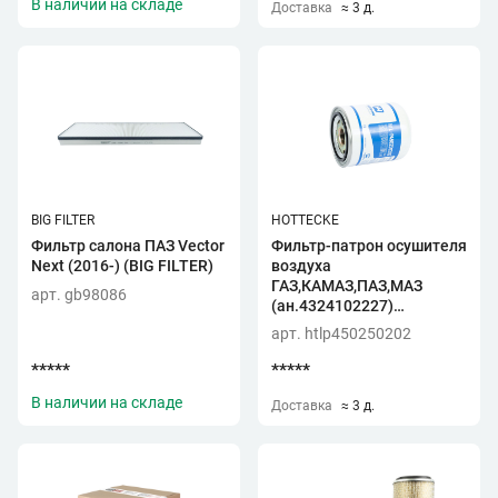
В наличии на складе
Доставка
≈ 3 д.
BIG FILTER
HOTTECKE
Фильтр салона ПАЗ Vector
Фильтр-патрон осушителя
Next (2016-) (BIG FILTER)
воздуха
ГАЗ,КАМАЗ,ПАЗ,МАЗ
арт. gb98086
(ан.4324102227)
(Hottecke)
арт. htlp450250202
*****
*****
В наличии на складе
Доставка
≈ 3 д.