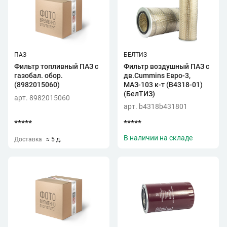
ПАЗ
БЕЛТИЗ
Фильтр топливный ПАЗ с
Фильтр воздушный ПАЗ с
газобал. обор.
дв.Cummins Евро-3,
(8982015060)
МАЗ-103 к-т (B4318-01)
(БелТИЗ)
арт. 8982015060
арт. b4318b431801
*****
*****
В наличии на складе
Доставка
≈ 5 д.