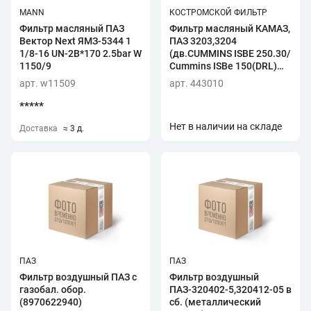
MANN
КОСТРОМСКОЙ ФИЛЬТР
Фильтр масляный ПАЗ
Фильтр масляный КАМАЗ,
Вектор Next ЯМЗ-5344 1
ПАЗ 3203,3204
1/8-16 UN-2B*170 2.5bar W
(дв.CUMMINS ISBE 250.30/
1150/9
Cummins ISBe 150(DRL)
"Профес
арт. w11509
арт. 443010
*****
Нет в наличии на складе
Доставка
≈ 3 д.
ПАЗ
ПАЗ
Фильтр воздушный ПАЗ с
Фильтр воздушный
газобал. обор.
ПАЗ-320402-5,320412-05 в
(8970622940)
сб. (металлический