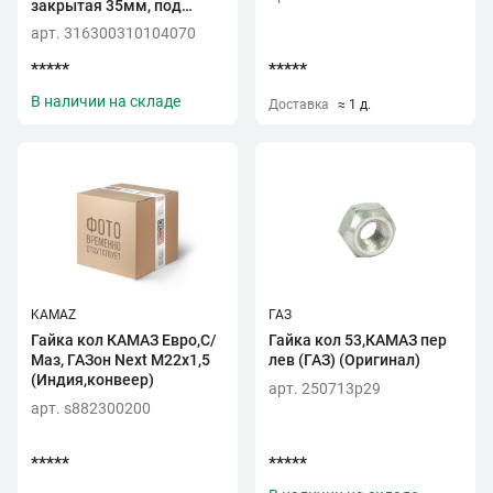
закрытая 35мм, под
ключ19
арт. 316300310104070
*****
*****
В наличии на складе
Доставка
≈ 1 д.
KAMAZ
ГАЗ
Гайка кол КАМАЗ Евро,С/
Гайка кол 53,КАМАЗ пер
Маз, ГАЗон Next М22х1,5
лев (ГАЗ) (Оригинал)
(Индия,конвеер)
арт. 250713p29
арт. s882300200
*****
*****