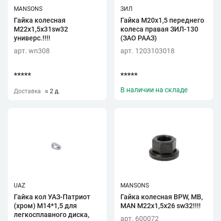
MANSONS
ЗИЛ
Гайка колесная
Гайка М20х1,5 переднего
М22х1,5х31sw32
колеса правая ЗИЛ-130
универс.!!!!
(ЗАО РААЗ)
арт. wn308
арт. 1203103018
*****
*****
В наличии на складе
Доставка
≈ 2 д.
UAZ
MANSONS
Гайка кол УАЗ-Патриот
Гайка колесная BPW, MB,
(хром) М14*1,5 для
MAN М22х1,5x26 sw32!!!!
легкосплавного диска,
арт. 600072