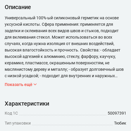
Описание
Универсальный 100%-ый силиконовый герметик на основе
уксусной кислоты. Сфера применения: применяется для
заделки и склеивания всех видов швов и стыков, подходит
для вклеивания стекол. Может использоваться во всех
случаях, когда нужна изоляция от внешних воздействий,
высокая влагостойкость и прочность. Свойства: - обладает
высокой адгезией к алюминию, стеклу, фарфору, каучуку,
керамике, пластмассе, окрашенным поверхностям, не
маслянистому дереву и металлу; - образует долговечный шов
с низкой усадкой; - подходит для внутренних и наружных
работ; - широкий температурный диапазон эксплуатации от
Показать ещё
-50 до +200°С; - водостойкий, оптимален для применения во
влажном помещении (сауне, ванной, бассейне); - содержит
антифунгицидные присадки, препятствующие образованию
Характеристики
плесени и грибка; - морозостойкий; - после отвердевания
Код 1С
50097391
сохраняет эластичность; - высокая скорость вулканизации,
низкая плотность; - принимает любую форму и успешно
Тип упаковки
Тюбик
выдерживает сжатие, растяжение и сдвиг; - устойчив к