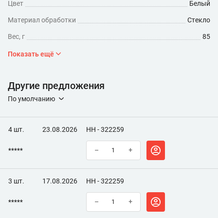
Цвет
Белый
воздействию химических растворов.
Материал обработки
Стекло
Вес, г
85
Время полного высыхания, ч
24
Показать ещё
Время высыхания, ч
24
Другие предложения
Максимальная температура эксплуатации, °C
260
По умолчанию
4 шт.
23.08.2026
НН - 322259
*****
–
+
3 шт.
17.08.2026
НН - 322259
*****
–
+