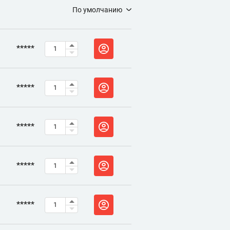
По умолчанию
*****
*****
*****
*****
*****