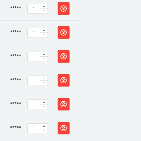
*****
*****
*****
*****
*****
*****