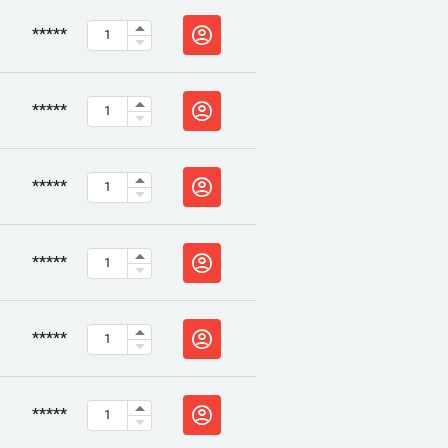
*****
*****
*****
*****
*****
*****