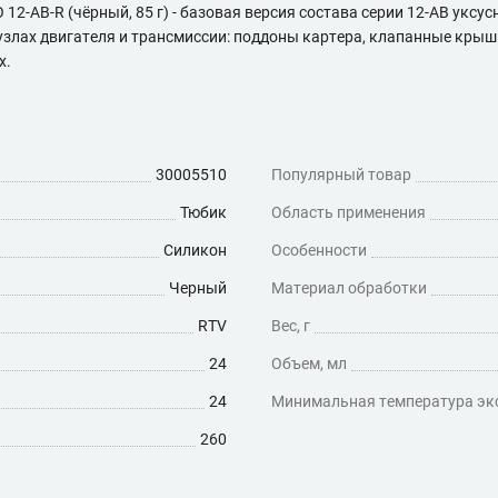
AB-R (чёрный, 85 г) - базовая версия состава серии 12-AB уксус
злах двигателя и трансмиссии: поддоны картера, клапанные крышк
х.
30005510
Популярный товар
Тюбик
Область применения
Силикон
Особенности
Черный
Материал обработки
RTV
Вес, г
24
Объем, мл
24
Минимальная температура экс
260