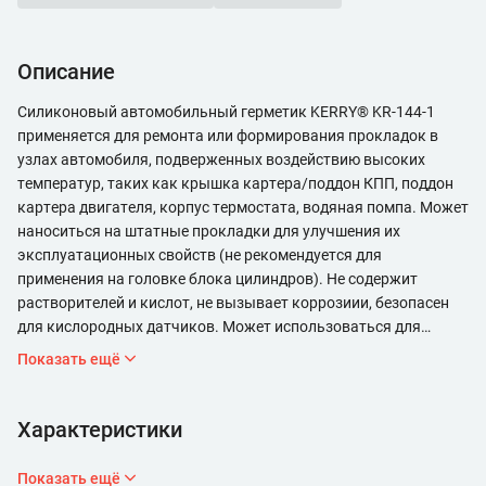
Описание
Силиконовый автомобильный герметик KERRY® KR-144-1
применяется для ремонта или формирования прокладок в
узлах автомобиля, подверженных воздействию высоких
температур, таких как крышка картера/поддон КПП, поддон
картера двигателя, корпус термостата, водяная помпа. Может
наноситься на штатные прокладки для улучшения их
эксплуатационных свойств (не рекомендуется для
применения на головке блока цилиндров). Не содержит
растворителей и кислот, не вызывает коррозиии, безопасен
для кислородных датчиков. Может использоваться для
герметизации электрических соединений и датчиков.
Показать ещё
Характеризуется отличной адгезией к поверхностям из
металла, пластика, стекла, резины. Силиконовый атогерметик
подходит для герметизации и ремонта автомобильных фар,
Характеристики
устраняет течи через уплотнители автомобильных стёкол.
Вулканизируется при комнатной температуре (RTV), образует
Показать ещё