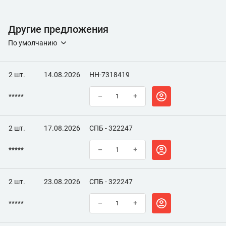
прочную гибкую прокладку. Не растрескивается и не даёт
усадку.
Другие предложения
По умолчанию
2 шт.
14.08.2026
НН-7318419
*****
–
+
2 шт.
17.08.2026
СПБ - 322247
*****
–
+
2 шт.
23.08.2026
СПБ - 322247
*****
–
+