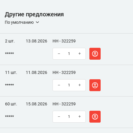
Вес, г
85
Другие предложения
Время полного высыхания, ч
24
По умолчанию
Время высыхания, ч
24
Максимальная температура эксплуатации, °C
260
2 шт.
13.08.2026
НН - 322259
*****
–
+
11 шт.
11.08.2026
НН - 322259
*****
–
+
60 шт.
15.08.2026
НН - 322259
*****
–
+