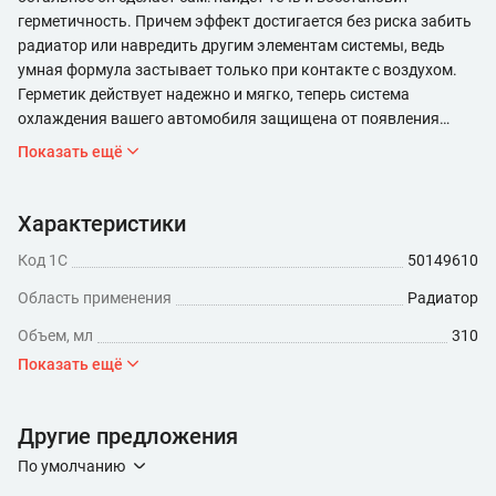
герметичность. Причем эффект достигается без риска забить
радиатор или навредить другим элементам системы, ведь
умная формула застывает только при контакте с воздухом.
Герметик действует надежно и мягко, теперь система
охлаждения вашего автомобиля защищена от появления
новых течей благодаря содержанию ингибитора коррозии в
Показать ещё
составе продукта. Подходит для всех типов двигателей.
Характеристики
Код 1С
50149610
Область применения
Радиатор
Объем, мл
310
Показать ещё
Другие предложения
По умолчанию