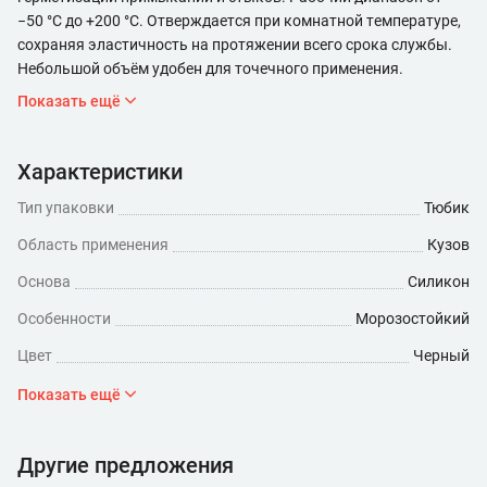
−50 °C до +200 °C. Отверждается при комнатной температуре,
сохраняя эластичность на протяжении всего срока службы.
Небольшой объём удобен для точечного применения.
Показать ещё
Характеристики
Тип упаковки
Тюбик
Область применения
Кузов
Основа
Силикон
Особенности
Морозостойкий
Цвет
Черный
Материал обработки
Металл
Показать ещё
Тип силиконового герметика
Нейтральный
Другие предложения
Время полного высыхания, ч
24