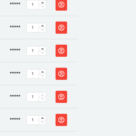
*****
*****
*****
*****
*****
*****