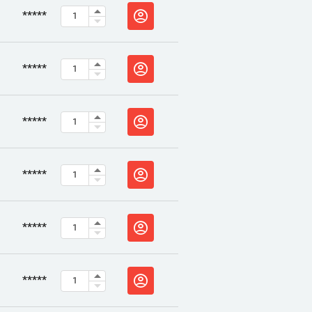
*****
*****
*****
*****
*****
*****