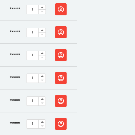
*****
*****
*****
*****
*****
*****