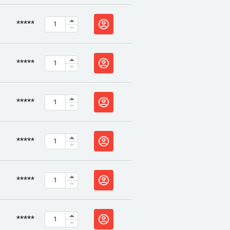
*****
*****
*****
*****
*****
*****