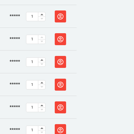
*****
*****
*****
*****
*****
*****