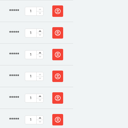
*****
*****
*****
*****
*****
*****