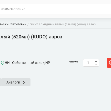
РАСКИ
ГРУНТОВКИ
ГРУНТ АЛКИДНЫЙ БЕЛЫЙ (520МЛ) (KUDO) АЭРОЗ
елый (520мл) (KUDO) аэроз
*****
НН - Собственный склад NP
Аналоги