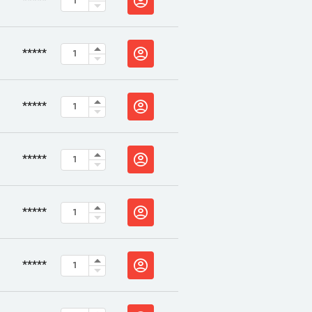
*****
*****
*****
*****
*****
*****