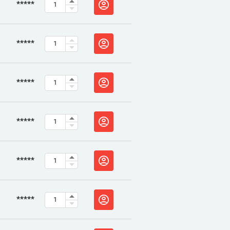
*****
*****
*****
*****
*****
*****