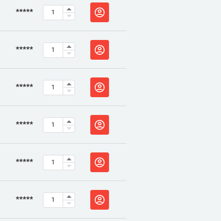
*****
*****
*****
*****
*****
*****