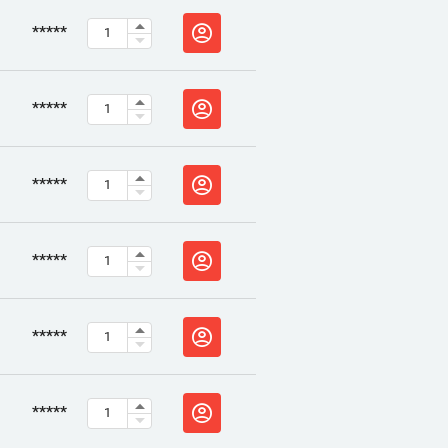
*****
*****
*****
*****
*****
*****