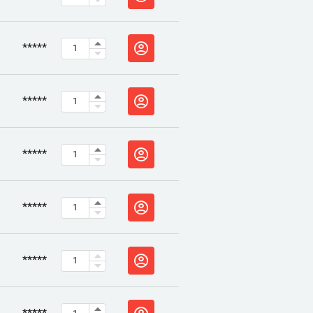
*****
*****
*****
*****
*****