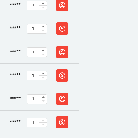
*****
*****
*****
*****
*****
*****