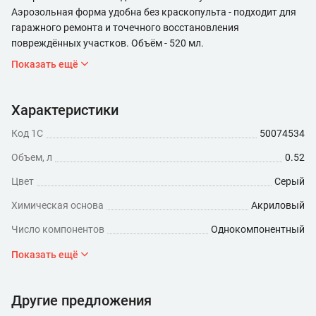
Аэрозольная форма удобна без краскопульта - подходит для
гаражного ремонта и точечного восстановления
повреждённых участков. Объём - 520 мл.
Показать ещё
Характеристики
Код 1С
50074534
Объем, л
0.52
Цвет
Серый
Химическая основа
Акриловый
Число компонентов
Однокомпонентный
Поверхность нанесения
Стальная
Показать ещё
Назначение
Антикоррозийная защита
Другие предложения
Форма выпуска
Аэрозольный баллончик