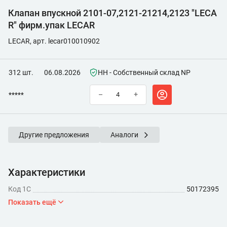
Клапан впускной 2101-07,2121-21214,2123 "LECA
R" фирм.упак LECAR
LECAR, арт. lecar010010902
312 шт.
06.08.2026
НН - Собственный склад NP
*****
–
+
Другие предложения
Аналоги
Характеристики
Код 1С
50172395
Показать ещё