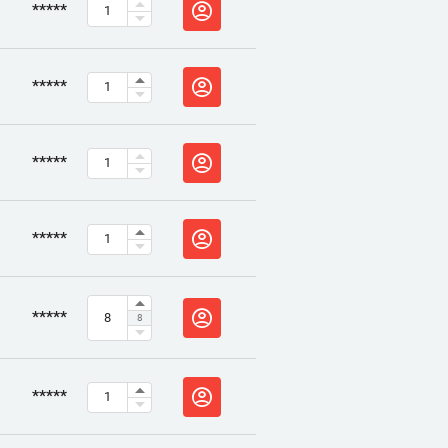
*****
*****
*****
*****
*****
8
*****