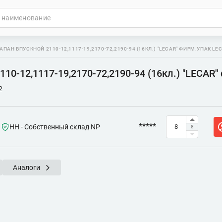
АПАН ВПУСКНОЙ 2110-12,1117-19,2170-72,2190-94 (16КЛ.) "LECAR" ФИРМ.УПАК LE
110-12,1117-19,2170-72,2190-94 (16кл.) "LECAR
2
*****
НН - Собственный склад NP
8
Аналоги