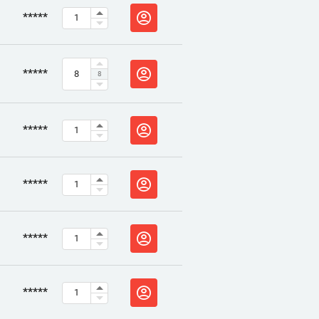
*****
*****
8
*****
*****
*****
*****