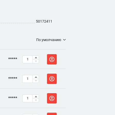
50172411
По умолчанию
*****
*****
*****