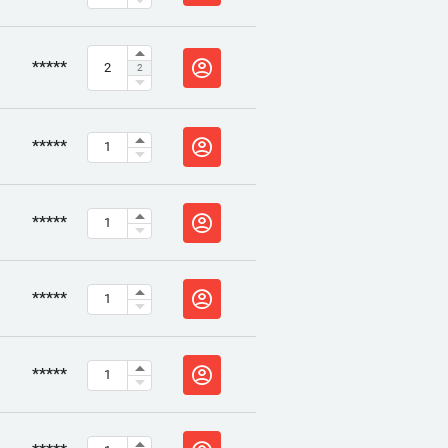
*****
2
*****
*****
*****
*****