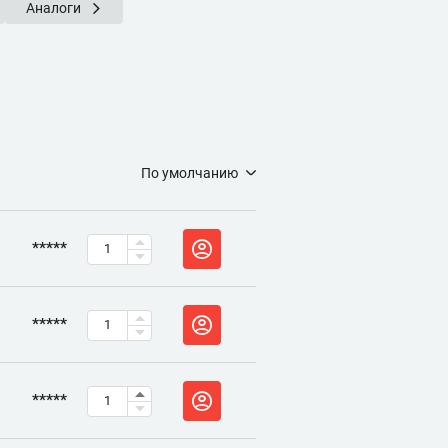
Аналоги
По умолчанию
*****
*****
*****