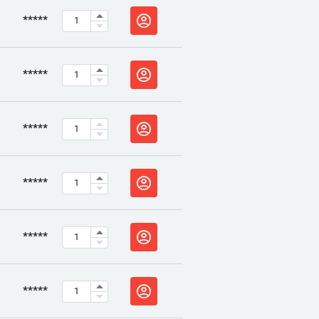
*****
*****
*****
*****
*****
*****