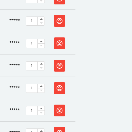
*****
*****
*****
*****
*****