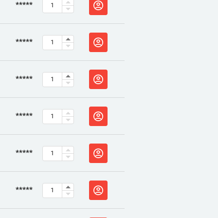
*****
*****
*****
*****
*****
*****