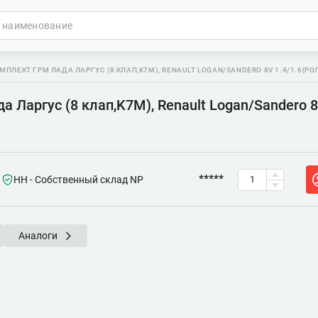
МПЛЕКТ ГРМ ЛАДА ЛАРГУС (8 КЛАП,K7M), RENAULT LOGAN/SANDERO 8V 1.4/1.6(РО
 Ларгус (8 клап,K7M), Renault Logan/Sandero 8
*****
НН - Собственный склад NP
Аналоги