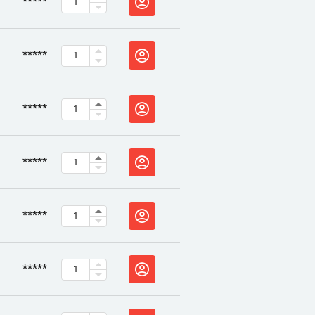
*****
*****
*****
*****
*****
*****