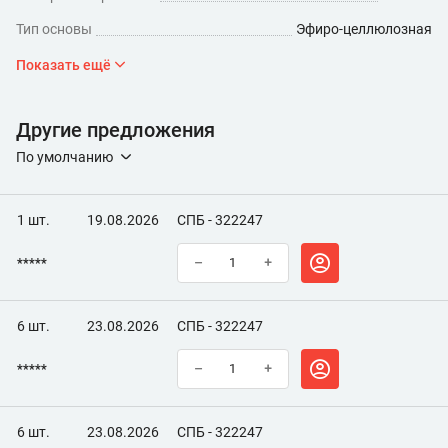
Тип основы
Эфиро-целлюлозная
Минимальный расход (мл/кв.м)
260
Показать ещё
Время высыхания, ч
5
Другие предложения
По умолчанию
1 шт.
19.08.2026
СПБ - 322247
*****
–
+
6 шт.
23.08.2026
СПБ - 322247
*****
–
+
6 шт.
23.08.2026
СПБ - 322247