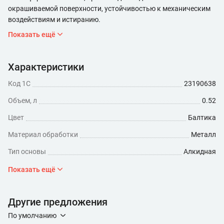
окрашиваемой поверхности, устойчивостью к механическим
воздействиям и истиранию.
Показать ещё
Характеристики
Код 1С
23190638
Объем, л
0.52
Цвет
Балтика
Материал обработки
Металл
Тип основы
Алкидная
Степень глянца
Глянцевая
Показать ещё
Минимальный расход (мл/кв.м)
260
Другие предложения
Время высыхания, ч
24
По умолчанию