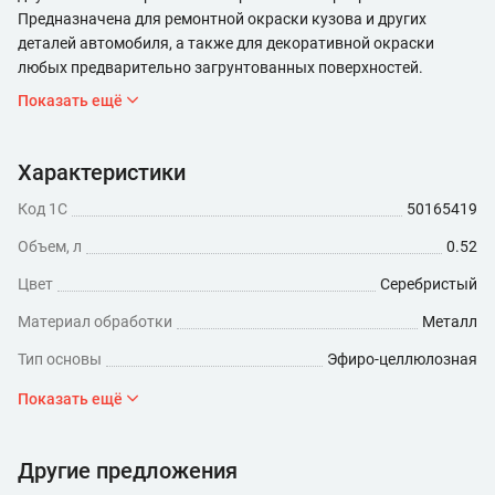
Предназначена для ремонтной окраски кузова и других
деталей автомобиля, а также для декоративной окраски
любых предварительно загрунтованных поверхностей.
Показать ещё
Характеристики
Код 1С
50165419
Объем, л
0.52
Цвет
Серебристый
Материал обработки
Металл
Тип основы
Эфиро-целлюлозная
Минимальный расход (мл/кв.м)
260
Показать ещё
Время высыхания, ч
5
Другие предложения