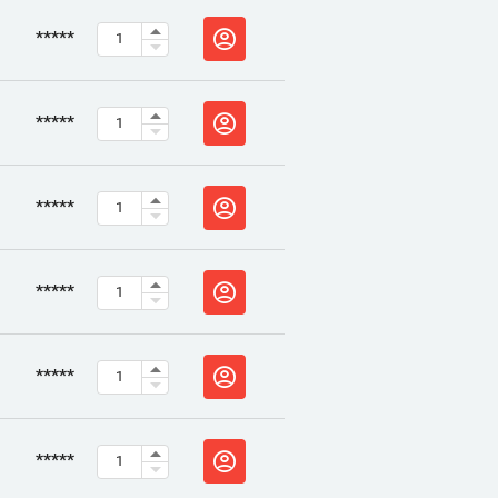
*****
*****
*****
*****
*****
*****