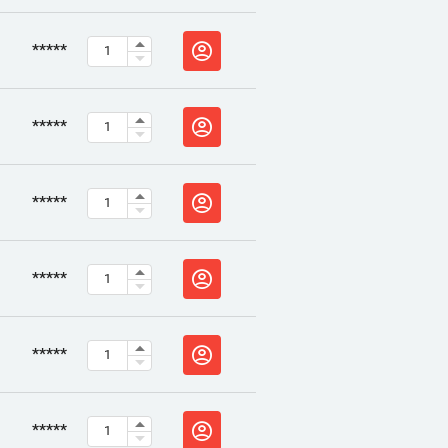
*****
*****
*****
*****
*****
*****