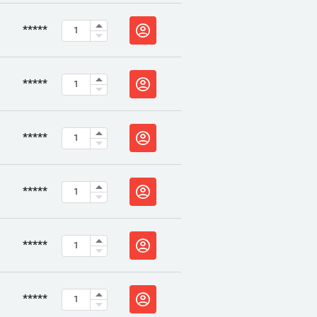
*****
*****
*****
*****
*****
*****