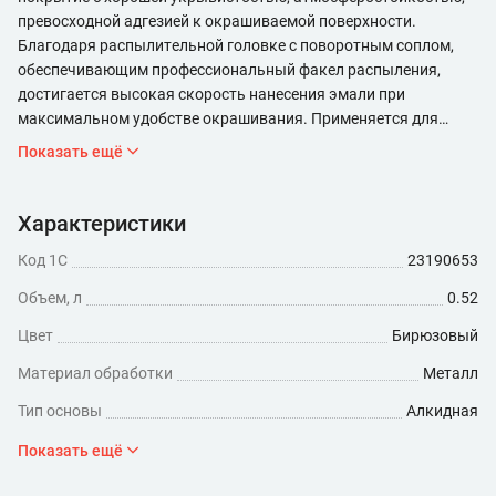
превосходной адгезией к окрашиваемой поверхности.
Благодаря распылительной головке с поворотным соплом,
обеспечивающим профессиональный факел распыления,
достигается высокая скорость нанесения эмали при
максимальном удобстве окрашивания. Применяется для
наружных и внутренних работ.
Показать ещё
Характеристики
Код 1С
23190653
Объем, л
0.52
Цвет
Бирюзовый
Материал обработки
Металл
Тип основы
Алкидная
Степень глянца
Глянцевая
Показать ещё
Минимальный расход (мл/кв.м)
260