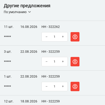
Другие предложения
Время высыхания, ч
5
По умолчанию
11 шт.
16.08.2026
НН - 322262
*****
–
+
3 шт.
22.08.2026
НН - 322259
*****
–
+
1 шт.
22.08.2026
НН - 322259
*****
–
+
12 шт.
18.08.2026
НН - 322259