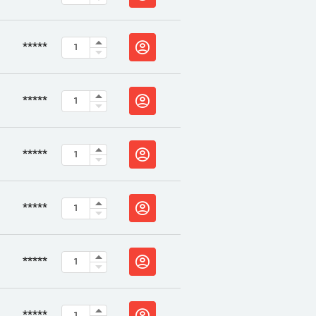
*****
*****
*****
*****
*****
*****