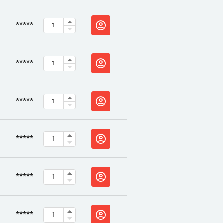
*****
*****
*****
*****
*****
*****