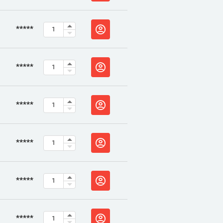
*****
*****
*****
*****
*****
*****