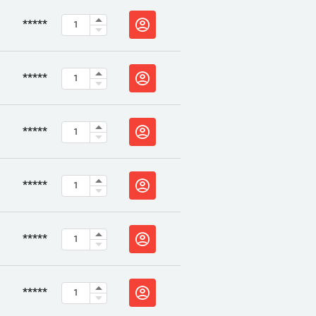
*****
*****
*****
*****
*****
*****