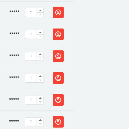
*****
*****
*****
*****
*****
*****