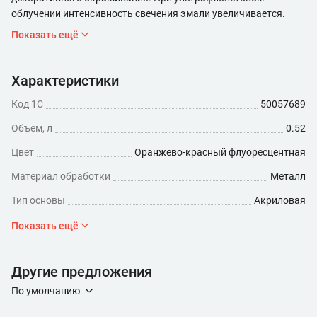
облучении интенсивность свечения эмали увеличивается.
Показать ещё
Характеристики
Код 1С
50057689
Объем, л
0.52
Цвет
Оранжево-красный флуоресцентная
Материал обработки
Металл
Тип основы
Акриловая
Степень глянца
Матовая
Показать ещё
Минимальный расход (мл/кв.м)
260
Другие предложения
Время высыхания, ч
2
По умолчанию