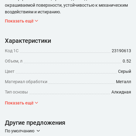
окрашиваемой поверхности, устойчивостью к механическим
воздействиям и истиранию.
Показать ещё
Характеристики
Код 1С
23190613
Объем, л
0.52
Цвет
Серый
Материал обработки
Металл
Тип основы
Алкидная
Степень глянца
Глянцевая
Показать ещё
Минимальный расход (мл/кв.м)
260
Другие предложения
Время высыхания, ч
24
По умолчанию