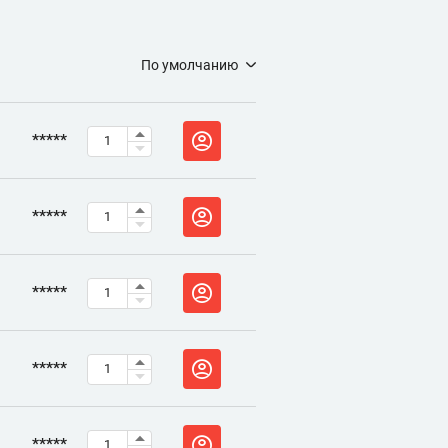
По умолчанию
*****
*****
*****
*****
*****