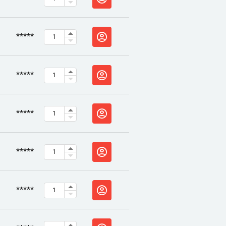
*****
*****
*****
*****
*****