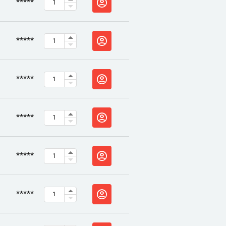
*****
*****
*****
*****
*****
*****