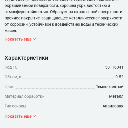
окрашиваемой поверхности, хорошей укрывистостью и
атмосферостойкостью. Образует на окрашенной поверхности
прочное покрытие, защищающее металлические поверхности
от коррозии, устойчивое к воздействию воды и технических
масел.
Показать ещё
Характеристики
Код 1С
50116041
Объем, л
0.52
Цвет
Темно-желтый
Материал обработки
Металл
Тип основы
Акриловая
Степень глянца
Полуглянцевая
Показать ещё
Время высыхания, ч
3