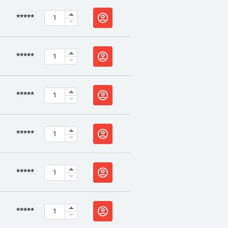
*****
*****
*****
*****
*****
*****