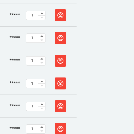
*****
*****
*****
*****
*****
*****