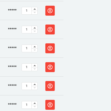
*****
*****
*****
*****
*****
*****