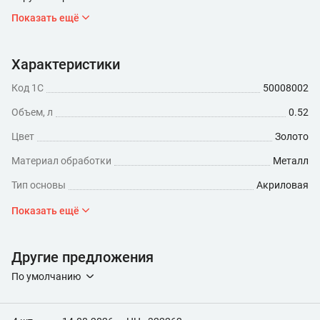
Показать ещё
Характеристики
Код 1С
50008002
Объем, л
0.52
Цвет
Золото
Материал обработки
Металл
Тип основы
Акриловая
Минимальный расход (мл/кв.м)
260
Показать ещё
Время высыхания, ч
2
Другие предложения
По умолчанию