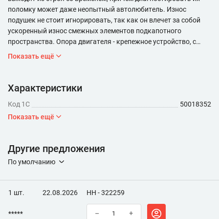
поломку может даже неопытный автолюбитель. Износ
подушек не стоит игнорировать, так как он влечет за собой
ускоренный износ смежных элементов подкапотного
пространства. Опора двигателя - крепежное устройство, с
помощью которого силовой агрегат монтируется на
Показать ещё
автомобиль. Кроме функции крепежа выполняет функцию
подушки. По этому опору часто еще называют подушка
двигателя.
Характеристики
Код 1С
50018352
Показать ещё
Другие предложения
По умолчанию
1 шт.
22.08.2026
НН - 322259
*****
–
+