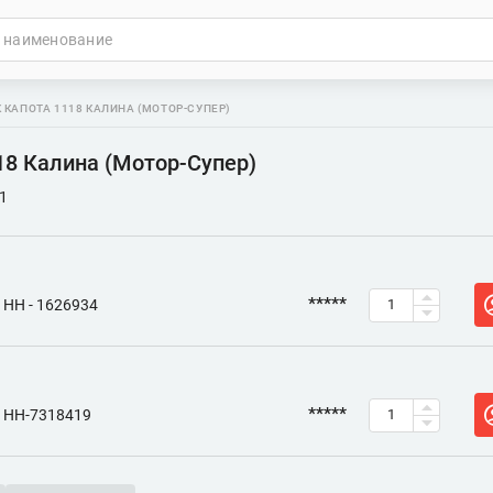
 КАПОТА 1118 КАЛИНА (МОТОР-СУПЕР)
18 Калина (Мотор-Супер)
1
*****
НН - 1626934
*****
НН-7318419