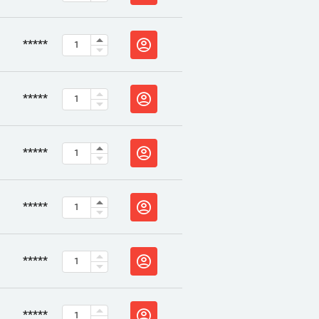
*****
*****
*****
*****
*****
*****