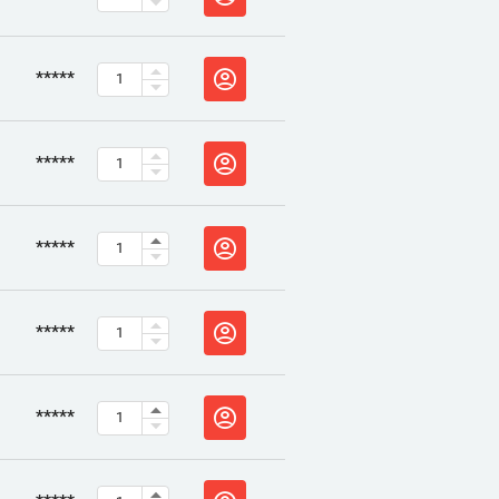
*****
*****
*****
*****
*****