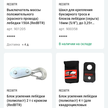
REDBTR
REDBTR
Выключатель массы
Шакл для крепления
положительного
буксирного троса и
(красного провода)
блоков лебёдки (серьга)
лебедки 150А (RedBTR)
16мм (5/8"), до 3,25т
(RedBTR)
арт. 901205
арт. 900358
*****
*****
В наличии на складе
Доставка
≈ 4 д.
REDBTR
REDBTR
Блок усиления лебёдки
Блок усиления лебёдки
(полиспаст) 2 т с крюком
(полиспаст) 4 т (для
(RedBTR)
квадроцикловых