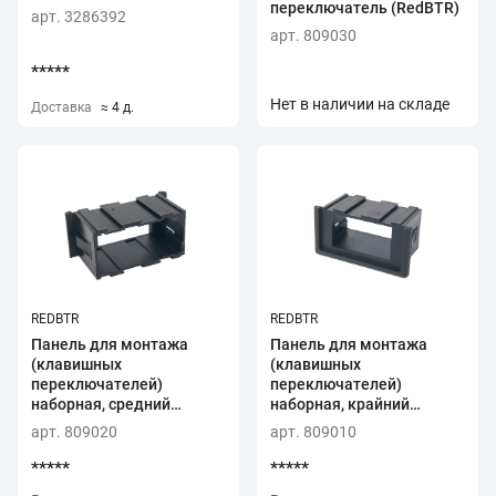
переключатель (RedBTR)
арт. 3286392
арт. 809030
*****
Нет в наличии на складе
Доставка
≈ 4 д.
REDBTR
REDBTR
Панель для монтажа
Панель для монтажа
(клавишных
(клавишных
переключателей)
переключателей)
наборная, средний
наборная, крайний
элемент (RedBTR)
элемент (RedBTR)
арт. 809020
арт. 809010
*****
*****