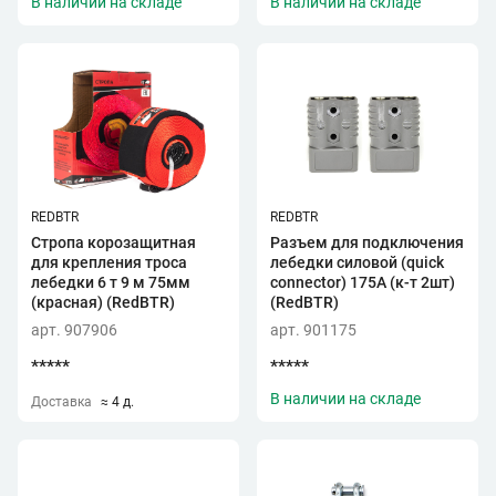
В наличии на складе
В наличии на складе
REDBTR
REDBTR
Стропа корозащитная
Разъем для подключения
для крепления троса
лебедки силовой (quick
лебедки 6 т 9 м 75мм
connector) 175A (к-т 2шт)
(красная) (RedBTR)
(RedBTR)
арт. 907906
арт. 901175
*****
*****
В наличии на складе
Доставка
≈ 4 д.