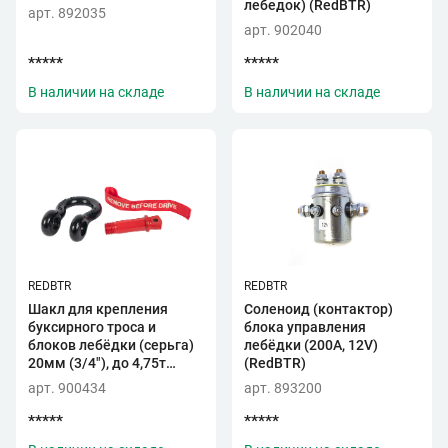
лебедок) (RedBTR)
арт. 892035
арт. 902040
*****
*****
В наличии на складе
В наличии на складе
REDBTR
REDBTR
Шакл для крепления
Соленоид (контактор)
буксирного троса и
блока управления
блоков лебёдки (серьга)
лебёдки (200A, 12V)
20мм (3/4"), до 4,75т
(RedBTR)
(RedBTR)
арт. 900434
арт. 893200
*****
*****