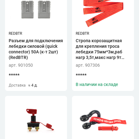
REDBTR
REDBTR
Разъем для подключения
Стропа корозащитная
лебедки силовой (quick
для крепления троса
connector) 50A (к-т 2шт)
лебедки 75мм*3м,раб
(RedBTR)
нагр 3,5т,макс нагр 9т
(красная)(RedBTR)
арт. 901050
арт. 907306
*****
*****
В наличии на складе
Доставка
≈ 4 д.