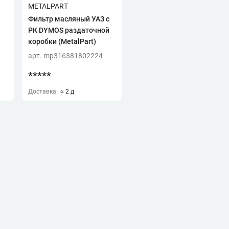
METALPART
Фильтр масляный УАЗ с
РК DYMOS раздаточной
коробки (MetalPart)
арт. mp316381802224
*****
Доставка
≈ 2 д.