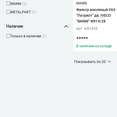
MANN
MANN
(1)
Фильтр масляный УАЗ
METALPART
(1)
"Патриот" дв. IVECO
"MANN" W914/28
Наличие
арт. w91428
Только в наличии
(1)
*****
В наличии на складе
Показывать по
20