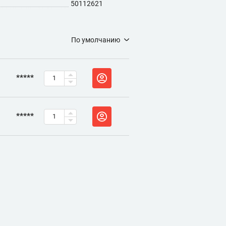
50112621
По умолчанию
*****
*****