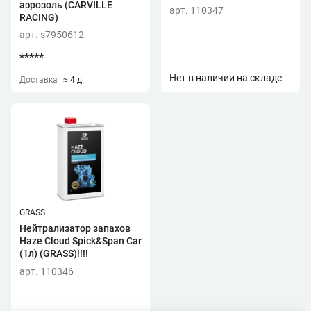
аэрозоль (CARVILLE
арт. 110347
RACING)
арт. s7950612
*****
Нет в наличии на складе
Доставка
≈ 4 д.
GRASS
Нейтрализатор запахов
Haze Cloud Spick&Span Car
(1л) (GRASS)!!!!
арт. 110346