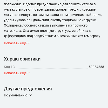
положение. Изделие предназначено для защиты стекла в
местах стыков от повреждений, сколов, трещин, которые
могут возникнуть по самым различным причинам: вибрация,
удары кузова при движении, эксплуатационные нагрузки.
Облицовка лобового стекла выполнена из прочного
материала. Она имеет плотную структуру, устойчива к
деформациям под воздействием высоких/низких температур,
не разрушается при попадании нефтепродуктов, агрессивных
Показать ещё
жидкостей. Процесс крепления изделия не занимает много
времени и не требует использования сложных инструментов и
оборудования.
Характеристики
Код 1С
50034888
Показать ещё
Другие предложения
По умолчанию