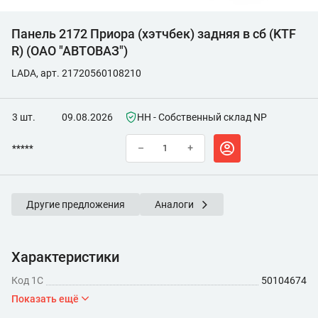
Панель 2172 Приора (хэтчбек) задняя в сб (KTF
R) (ОАО "АВТОВАЗ")
LADA, арт. 21720560108210
3 шт.
09.08.2026
НН - Собственный склад NP
*****
–
+
Другие предложения
Аналоги
Характеристики
Код 1С
50104674
Показать ещё