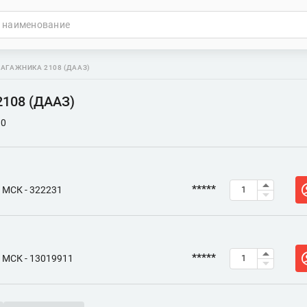
БАГАЖНИКА 2108 (ДААЗ)
2108 (ДААЗ)
10
*****
МСК - 322231
*****
МСК - 13019911