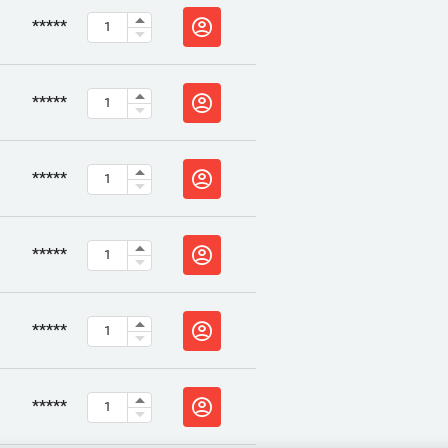
*****
*****
*****
*****
*****
*****